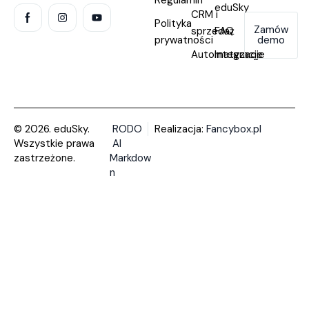
Regulamin
eduSky
CRM i
Polityka
Zamów
sprzedaż
FAQ
prywatności
demo
Automatyzacje
Integracje
© 2026. eduSky.
RODO
Realizacja:
Fancybox.pl
Wszystkie prawa
AI
zastrzeżone.
Markdow
n