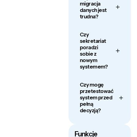
migracja
danych jest
trudna?
Czy
sekretariat
poradzi
sobie z
nowym
systemem?
Czy mogę
przetestować
system przed
pełną
decyzją?
Funkcje