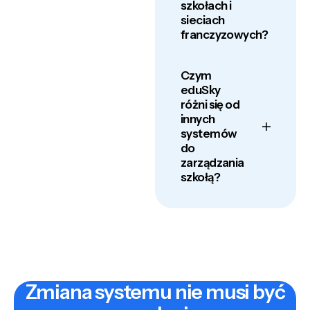
szkołach i
sieciach
franczyzowych?
Czym
eduSky
różni się od
innych
systemów
do
zarządzania
szkołą?
Zmiana
systemu
nie
musi
być