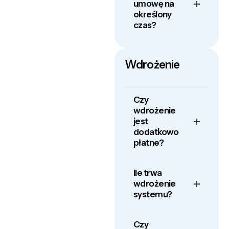
umowę na
określony
czas?
Wdrożenie
Czy
wdrożenie
jest
dodatkowo
płatne?
Ile trwa
wdrożenie
systemu?
Czy