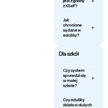
jest zgodny
z KSeF?
Jak
chronione
są dane w
eduSky?
Dla szkół
Czy system
sprawdzi się
w małej
szkole?
Czy eduSky
działa w dużych