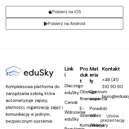
Pobierz na iOS
Pobierz na Android
Link
Pro
Mat
Kontakt
i
duk
eria
+48 (41)
t
ły
Dlaczego
Kompleksowa platforma do
310 90 90
Obsługa
Centrum
eduSky
zarządzania szkołą, która
biuro@edusky
finansowa
wsparcia
automatyzuje zapisy,
Cennik
płatności, organizację zajęć i
E-
Poradniki
Wdrożenie
komunikację w jednym,
dziennik
wideo
Umów
eduSky
prezentację
bezpiecznym systemie.
Komunikacja
Webinary