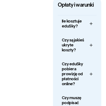
Opłaty i warunki
Ile kosztuje
eduSky?
Czy są jakieś
ukryte
koszty?
Czy eduSky
pobiera
prowizję od
płatności
online?
Czy muszę
podpisać